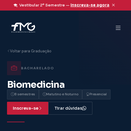
×
Vestibular 2º Semestre —
Inscreva-se agora
Voltar para Graduação
BACHARELADO
Biomedicina
8 semestres
Matutino e Noturno
Presencial
Inscreva-se
Tirar dúvidas