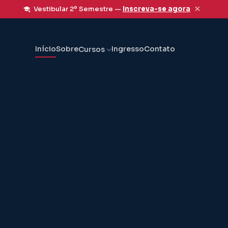
×
Vestibular 2º Semestre —
Inscreva-se agora
Início
Sobre
Ingresso
Contato
Cursos