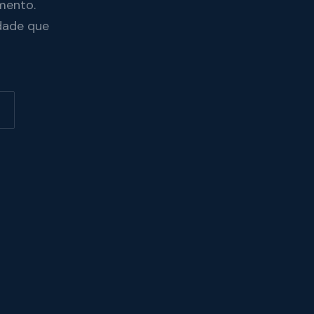
mento.
dade que