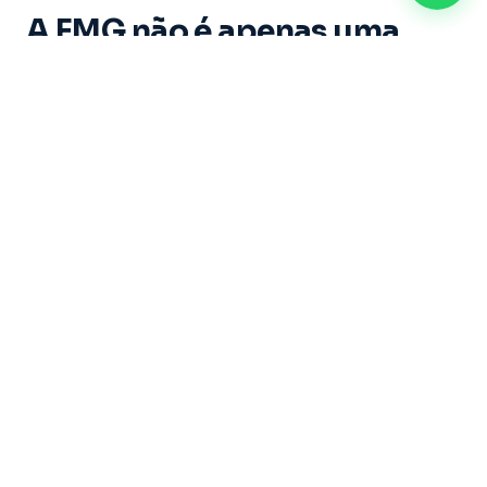
A FMG não é apenas uma
instituição de ensino. É um
espaço onde cada aluno vive
experiências marcantes e
constrói memórias ao longo
de sua trajetória acadêmica.
Dirigida por um grupo de educadores com mais
de 20 anos de experiência, sob a liderança do
Professor Doutor Ricardo Castilho — uma das
maiores referências do Brasil nas áreas de
Direito, Filosofia e Educação — a Faculdade
Metropolitana de Guarulhos se dedica a formar