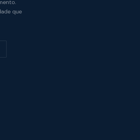
mento.
dade que