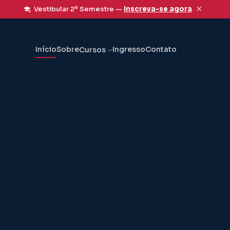
×
Vestibular 2º Semestre —
Inscreva-se agora
Início
Sobre
Ingresso
Contato
Cursos