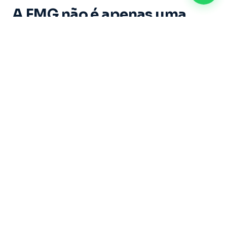
A FMG não é apenas uma
instituição de ensino. É um
espaço onde cada aluno vive
experiências marcantes e
constrói memórias ao longo
de sua trajetória acadêmica.
Dirigida por um grupo de educadores com mais
de 20 anos de experiência, sob a liderança do
Professor Doutor Ricardo Castilho — uma das
maiores referências do Brasil nas áreas de
Direito, Filosofia e Educação — a Faculdade
Metropolitana de Guarulhos se dedica a formar