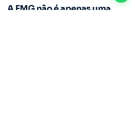
A FMG não é apenas uma
instituição de ensino. É um
espaço onde cada aluno vive
experiências marcantes e
constrói memórias ao longo
de sua trajetória acadêmica.
Dirigida por um grupo de educadores com mais
de 20 anos de experiência, sob a liderança do
Professor Doutor Ricardo Castilho — uma das
maiores referências do Brasil nas áreas de
Direito, Filosofia e Educação — a Faculdade
Metropolitana de Guarulhos se dedica a formar