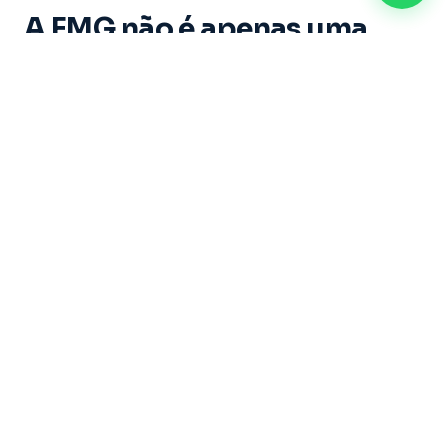
A FMG não é apenas uma
instituição de ensino. É um
espaço onde cada aluno vive
experiências marcantes e
constrói memórias ao longo
de sua trajetória acadêmica.
Dirigida por um grupo de educadores com mais
de 20 anos de experiência, sob a liderança do
Professor Doutor Ricardo Castilho — uma das
maiores referências do Brasil nas áreas de
Direito, Filosofia e Educação — a Faculdade
Metropolitana de Guarulhos se dedica a formar