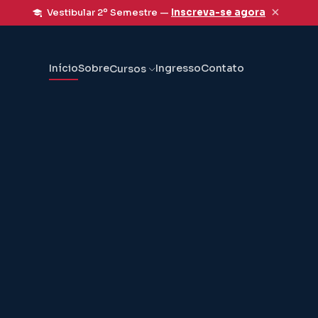
×
Vestibular 2º Semestre —
Inscreva-se agora
Início
Sobre
Ingresso
Contato
Cursos