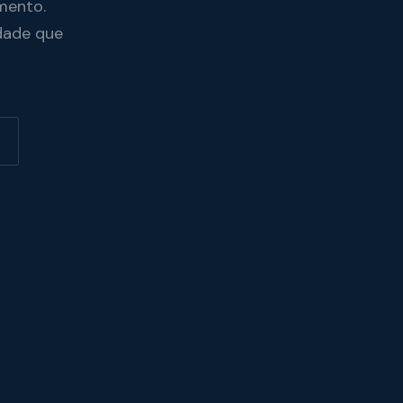
mento.
dade que