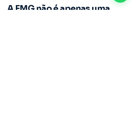
A FMG não é apenas uma
instituição de ensino. É um
espaço onde cada aluno vive
experiências marcantes e
constrói memórias ao longo
de sua trajetória acadêmica.
Dirigida por um grupo de educadores com mais
de 20 anos de experiência, sob a liderança do
Professor Doutor Ricardo Castilho — uma das
maiores referências do Brasil nas áreas de
Direito, Filosofia e Educação — a Faculdade
Metropolitana de Guarulhos se dedica a formar