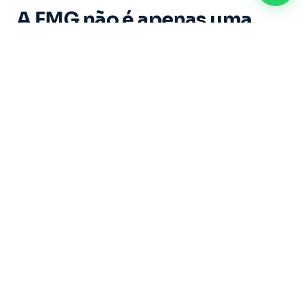
A FMG não é apenas uma
instituição de ensino. É um
espaço onde cada aluno vive
experiências marcantes e
constrói memórias ao longo
de sua trajetória acadêmica.
Dirigida por um grupo de educadores com mais
de 20 anos de experiência, sob a liderança do
Professor Doutor Ricardo Castilho — uma das
maiores referências do Brasil nas áreas de
Direito, Filosofia e Educação — a Faculdade
Metropolitana de Guarulhos se dedica a formar