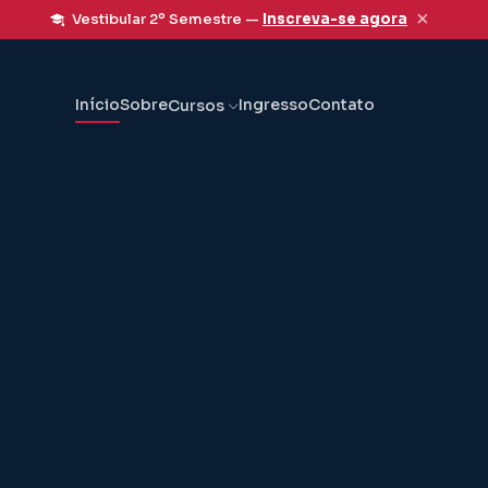
×
Vestibular 2º Semestre —
Inscreva-se agora
Início
Sobre
Ingresso
Contato
Cursos