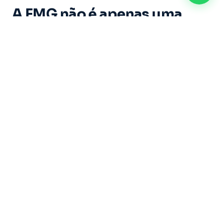
A FMG não é apenas uma
instituição de ensino. É um
espaço onde cada aluno vive
experiências marcantes e
constrói memórias ao longo
de sua trajetória acadêmica.
Dirigida por um grupo de educadores com mais
de 20 anos de experiência, sob a liderança do
Professor Doutor Ricardo Castilho — uma das
maiores referências do Brasil nas áreas de
Direito, Filosofia e Educação — a Faculdade
Metropolitana de Guarulhos se dedica a formar