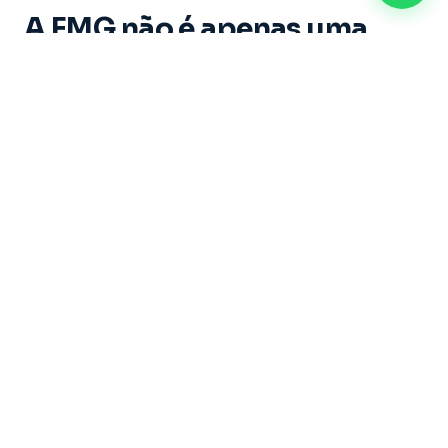
A FMG não é apenas uma
instituição de ensino. É um
espaço onde cada aluno vive
experiências marcantes e
constrói memórias ao longo
de sua trajetória acadêmica.
Dirigida por um grupo de educadores com mais
de 20 anos de experiência, sob a liderança do
Professor Doutor Ricardo Castilho — uma das
maiores referências do Brasil nas áreas de
Direito, Filosofia e Educação — a Faculdade
Metropolitana de Guarulhos se dedica a formar