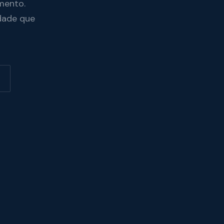
mento.
dade que