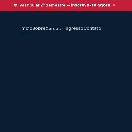
×
Vestibular 2º Semestre —
Inscreva-se agora
Início
Sobre
Ingresso
Contato
Cursos