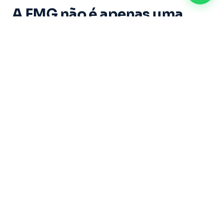
A FMG não é apenas uma
instituição de ensino. É um
espaço onde cada aluno vive
experiências marcantes e
constrói memórias ao longo
de sua trajetória acadêmica.
Dirigida por um grupo de educadores com mais
de 20 anos de experiência, sob a liderança do
Professor Doutor Ricardo Castilho — uma das
maiores referências do Brasil nas áreas de
Direito, Filosofia e Educação — a Faculdade
Metropolitana de Guarulhos se dedica a formar