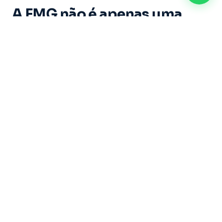
A FMG não é apenas uma
instituição de ensino. É um
espaço onde cada aluno vive
experiências marcantes e
constrói memórias ao longo
de sua trajetória acadêmica.
Dirigida por um grupo de educadores com mais
de 20 anos de experiência, sob a liderança do
Professor Doutor Ricardo Castilho — uma das
maiores referências do Brasil nas áreas de
Direito, Filosofia e Educação — a Faculdade
Metropolitana de Guarulhos se dedica a formar