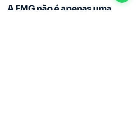
A FMG não é apenas uma
instituição de ensino. É um
espaço onde cada aluno vive
experiências marcantes e
constrói memórias ao longo
de sua trajetória acadêmica.
Dirigida por um grupo de educadores com mais
de 20 anos de experiência, sob a liderança do
Professor Doutor Ricardo Castilho — uma das
maiores referências do Brasil nas áreas de
Direito, Filosofia e Educação — a Faculdade
Metropolitana de Guarulhos se dedica a formar