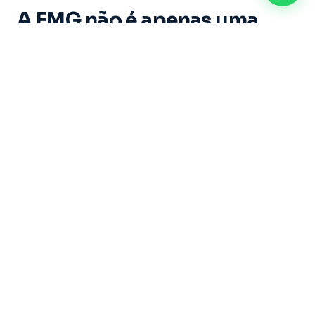
A FMG não é apenas uma
instituição de ensino. É um
espaço onde cada aluno vive
experiências marcantes e
constrói memórias ao longo
de sua trajetória acadêmica.
Dirigida por um grupo de educadores com mais
de 20 anos de experiência, sob a liderança do
Professor Doutor Ricardo Castilho — uma das
maiores referências do Brasil nas áreas de
Direito, Filosofia e Educação — a Faculdade
Metropolitana de Guarulhos se dedica a formar