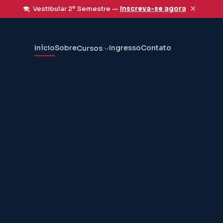
×
Vestibular 2º Semestre —
Inscreva-se agora
Início
Sobre
Ingresso
Contato
Cursos