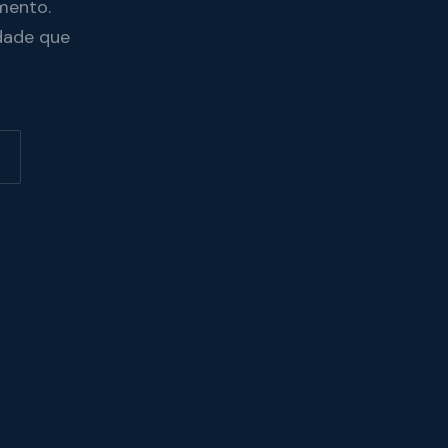
mento.
dade que