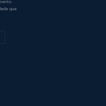
mento.
dade que