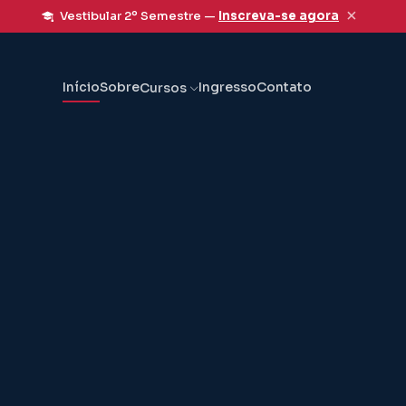
×
Vestibular 2º Semestre —
Inscreva-se agora
Início
Sobre
Ingresso
Contato
Cursos