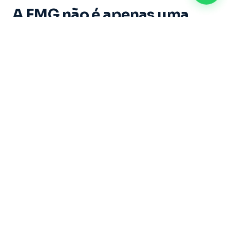
A FMG não é apenas uma
instituição de ensino. É um
espaço onde cada aluno vive
experiências marcantes e
constrói memórias ao longo
de sua trajetória acadêmica.
Dirigida por um grupo de educadores com mais
de 20 anos de experiência, sob a liderança do
Professor Doutor Ricardo Castilho — uma das
maiores referências do Brasil nas áreas de
Direito, Filosofia e Educação — a Faculdade
Metropolitana de Guarulhos se dedica a formar