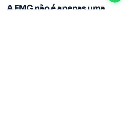
A FMG não é apenas uma
instituição de ensino. É um
espaço onde cada aluno vive
experiências marcantes e
constrói memórias ao longo
de sua trajetória acadêmica.
Dirigida por um grupo de educadores com mais
de 20 anos de experiência, sob a liderança do
Professor Doutor Ricardo Castilho — uma das
maiores referências do Brasil nas áreas de
Direito, Filosofia e Educação — a Faculdade
Metropolitana de Guarulhos se dedica a formar